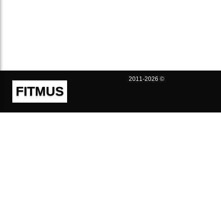
2011-2026 ©
FITMUS
Полезно
Контакты
Пользовательское соглашение
Политика конфиденциальности
Техническая поддержка
Публичная оферта
Предложения и жалобы
support@fitmus.com
Проект
Инструкции