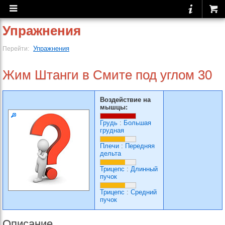
Упражнения
Упражнения
Перейти:
Жим Штанги в Смите под углом 30
Воздействие на
мышцы:
Грудь
:
Большая
грудная
Плечи
:
Передняя
дельта
Трицепс
:
Длинный
пучок
Трицепс
:
Средний
пучок
Описание