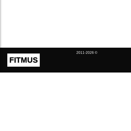
2011-2026 ©
FITMUS
Полезно
Контакты
Пользовательское соглашение
Политика конфиденциальности
Техническая поддержка
Публичная оферта
Предложения и жалобы
support@fitmus.com
Проект