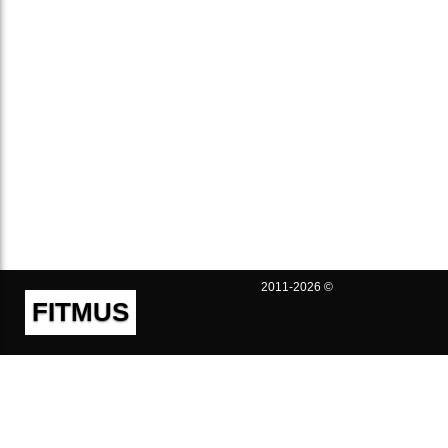
2011-2026 ©
FITMUS
Полезно
Контакты
Пользовательское соглашение
Политика конфиденциальности
Техническая поддержка
Публичная оферта
Предложения и жалобы