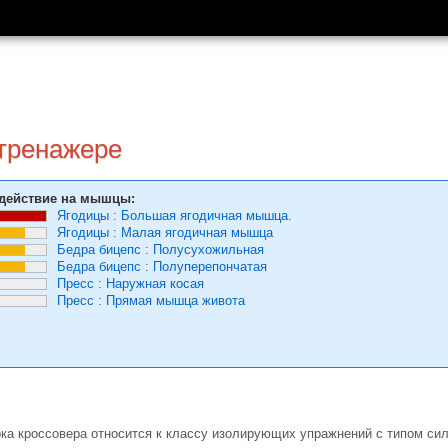
 тренажере
действие на мышцы:
Ягодицы
:
Большая ягодичная мышца.
Ягодицы
:
Малая ягодичная мышца
Бедра бицепс
:
Полусухожильная
Бедра бицепс
:
Полуперепончатая
Пресс
:
Наружная косая
Пресс
:
Прямая мышца живота
ока кроссовера относится к классу изолирующих упражнений с типом сил