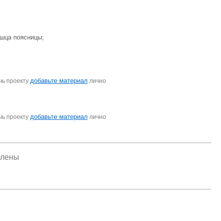
ышца поясницы;
добавьте материал
чь проекту
лично
добавьте материал
чь проекту
лично
елены