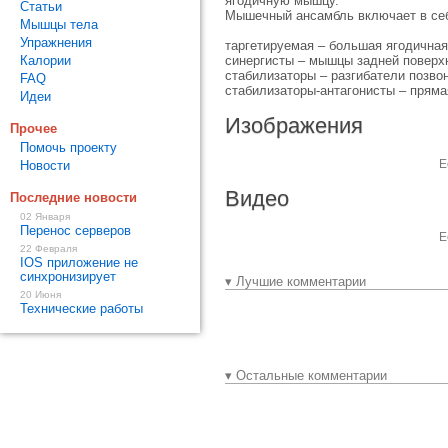
ягодичную мышцу.
Статьи
Мышечный ансамбль включает в се
Мышцы тела
Упражнения
таргетируемая – большая ягодичная
Калории
синергисты – мышцы задней поверх
стабилизаторы – разгибатели позво
FAQ
стабилизаторы-антагонисты – прям
Идеи
Изображения
Прочее
Помочь проекту
Е
Новости
Видео
Последние новости
02 Января
Перенос серверов
Е
22 Февраля
IOS приложение не
синхронизирует
▾ Лучшие комментарии
20 Июня
Технические работы
▾ Остальные комментарии