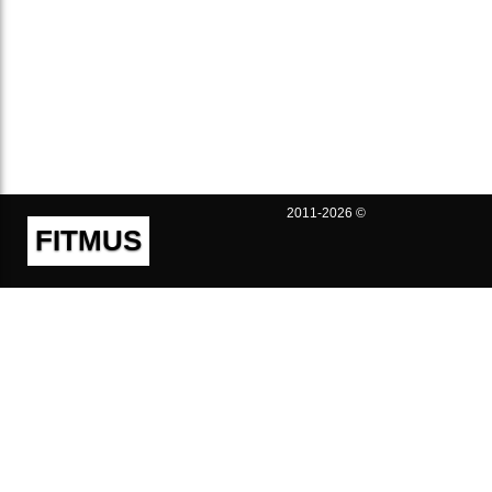
2011-2026 ©
FITMUS
Полезно
Контакты
Пользовательское соглашение
Политика конфиденциальности
Техническая поддержка
Публичная оферта
Предложения и жалобы
support@fitmus.com
Проект