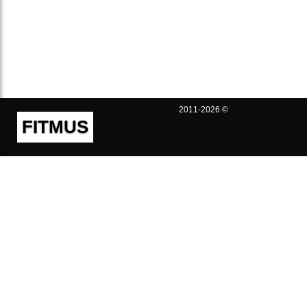
2011-2026 ©
FITMUS
Полезно
Контакты
Пользовательское соглашение
Политика конфиденциальности
Техническая поддержка
Публичная оферта
Предложения и жалобы
support@fitmus.com
Проект
Инструкции