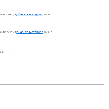
добавьте материал
чь проекту
лично
добавьте материал
чь проекту
лично
елены