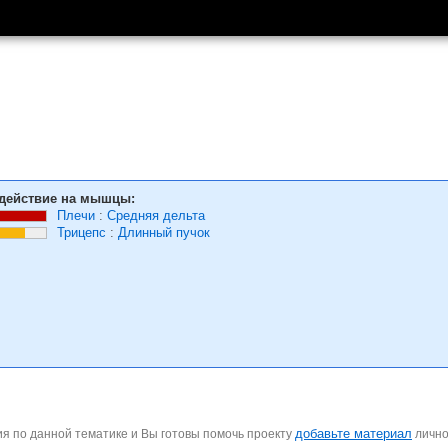
действие на мышцы:
Плечи
:
Средняя дельта
Трицепс
:
Длинный пучок
добавьте материал
я по данной тематике и Вы готовы помочь проекту
личн