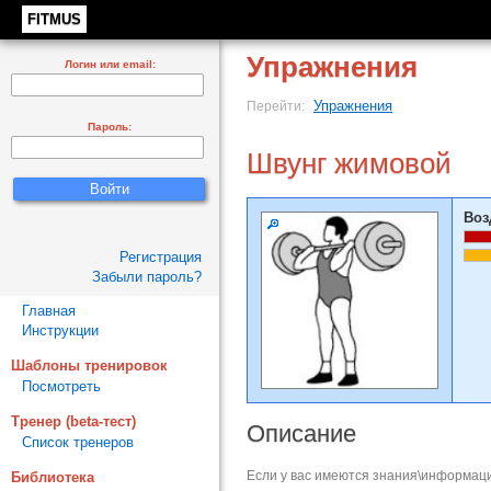
FITMUS
Упражнения
Логин или email:
Упражнения
Перейти:
Пароль:
Швунг жимовой
Воз
Регистрация
Забыли пароль?
Главная
Инструкции
Шаблоны тренировок
Посмотреть
Тренер (beta-тест)
Описание
Список тренеров
Если у вас имеются знания\информаци
Библиотека