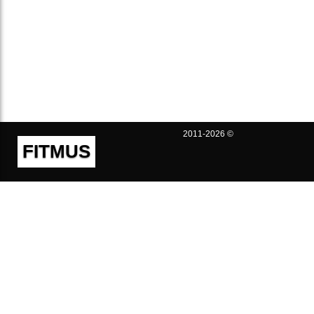
2011-2026 ©
FITMUS
Полезно
Контакты
Пользовательское соглашение
Политика конфиденциальности
Техническая поддержка
Публичная оферта
Предложения и жалобы
support@fitmus.com
Проект