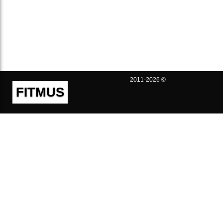
2011-2026 ©
FITMUS
Полезно
Контакты
Пользовательское соглашение
Политика конфиденциальности
Техническая поддержка
Публичная оферта
Предложения и жалобы
support@fitmus.com
Проект
Инструкции