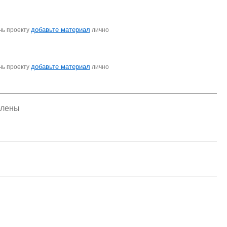
добавьте материал
чь проекту
лично
добавьте материал
чь проекту
лично
елены