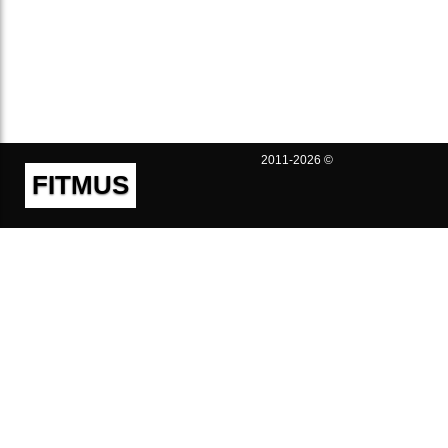
2011-2026 ©
FITMUS
Полезно
Контакты
Пользовательское соглашение
Политика конфиденциальности
Техническая поддержка
Публичная оферта
Предложения и жалобы
support@fitmus.com
Проект
Инструкции