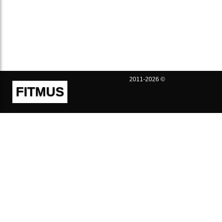
2011-2026 ©
FITMUS
Полезно
Контакты
Пользовательское соглашение
Политика конфиденциальности
Техническая поддержка
Публичная оферта
Предложения и жалобы
support@fitmus.com
Проект
Инструкции