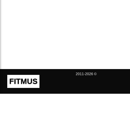
2011-2026 ©
FITMUS
Полезно
Контакты
Пользовательское соглашение
Политика конфиденциальности
Техническая поддержка
Публичная оферта
Предложения и жалобы
support@fitmus.com