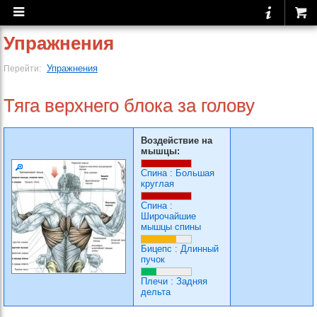
Упражнения
Упражнения
Перейти:
Тяга верхнего блока за голову
Воздействие на
мышцы:
Спина
:
Большая
круглая
Спина
:
Широчайшие
мышцы спины
Бицепс
:
Длинный
пучок
Плечи
:
Задняя
дельта