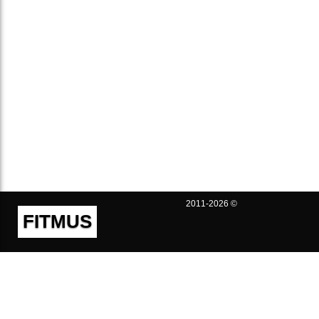
2011-2026 ©
FITMUS
Полезно
Контакты
Пользовательское соглашение
Политика конфиденциальности
Техническая поддержка
Публичная оферта
Предложения и жалобы