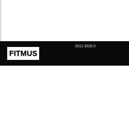
2011-2026 ©
FITMUS
Полезно
Контакты
Пользовательское соглашение
Политика конфиденциальности
Техническая поддержка
Публичная оферта
Предложения и жалобы
support@fitmus.com
Проект
Инструкции