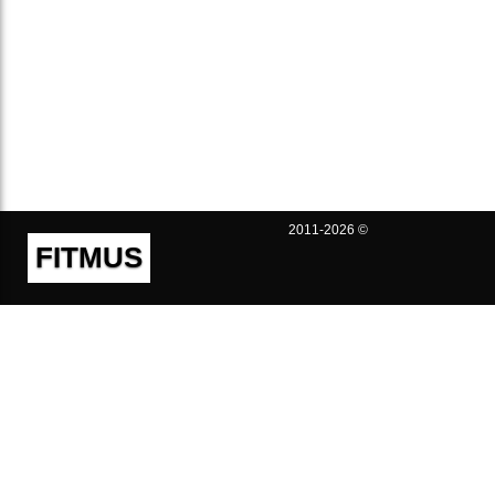
2011-2026 ©
FITMUS
Полезно
Контакты
Пользовательское соглашение
Политика конфиденциальности
Техническая поддержка
Публичная оферта
Предложения и жалобы
support@fitmus.com
Проект