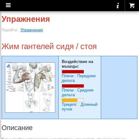
Упражнения
Упражнения
Перейти:
Жим гантелей сидя / стоя
Воздействие на
мышцы:
Плечи
:
Передняя
дельта
Плечи
:
Средняя
дельта
Трицепс
:
Длинный
пучок
Описание