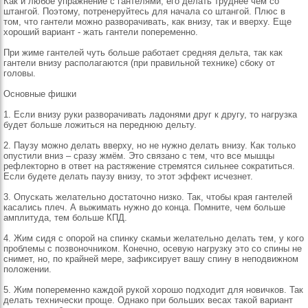
Как и любое упражнение с гантелями, его делать труднее чем со
штангой. Поэтому, потренеруйтесь для начала со штангой. Плюс в
том, что гантели можно разворачивать, как внизу, так и вверху. Еще
хороший вариант - жать гантели попеременно.
При жиме гантелей чуть больше работает средняя дельта, так как
гантели внизу располагаются (при правильной технике) сбоку от
головы.
Основные фишки
1. Если внизу руки разворачивать ладонями друг к другу, то нагрузка
будет больше ложиться на переднюю дельту.
2. Паузу можно делать вверху, но не нужно делать внизу. Как только
опустили вниз – сразу жмём. Это связано с тем, что все мышцы
рефлекторно в ответ на растяжение стремятся сильнее сократиться.
Если будете делать паузу внизу, то этот эффект исчезнет.
3. Опускать желательно достаточно низко. Так, чтобы края гантелей
касались плеч. А выжимать нужно до конца. Помните, чем больше
амплитуда, тем больше КПД.
4. Жим сидя с опорой на спинку скамьи желательно делать тем, у кого
проблемы с позвоночником. Конечно, осевую нагрузку это со спины не
снимет, но, по крайней мере, зафиксирует вашу спину в неподвижном
положении.
5. Жим попеременно каждой рукой хорошо подходит для новичков. Так
делать технически проще. Однако при больших весах такой вариант