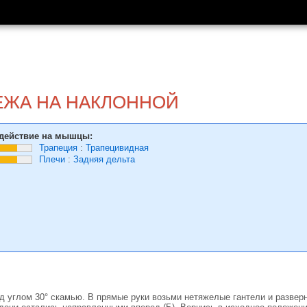
ЕЖА НА НАКЛОННОЙ
действие на мышцы:
Трапеция
:
Трапецивидная
Плечи
:
Задняя дельта
 углом 30° скамью. В прямые руки возьми нетяжелые гантели и разверн