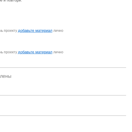
е и повтори.
добавьте материал
чь проекту
лично
добавьте материал
чь проекту
лично
елены