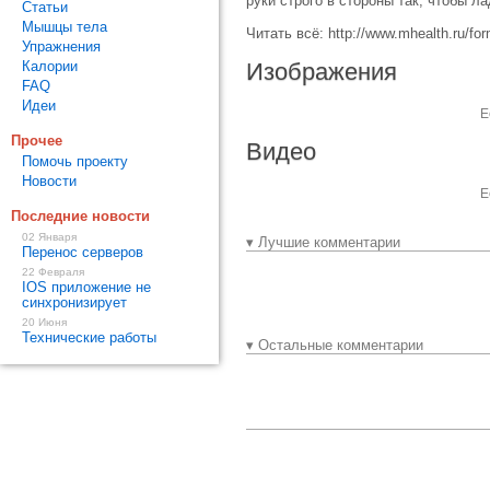
руки строго в стороны так, чтобы л
Статьи
Мышцы тела
Читать всё: http://www.mhealth.ru/f
Упражнения
Калории
Изображения
FAQ
Идеи
Е
Прочее
Видео
Помочь проекту
Новости
Е
Последние новости
02 Января
▾ Лучшие комментарии
Перенос серверов
22 Февраля
IOS приложение не
синхронизирует
20 Июня
Технические работы
▾ Остальные комментарии