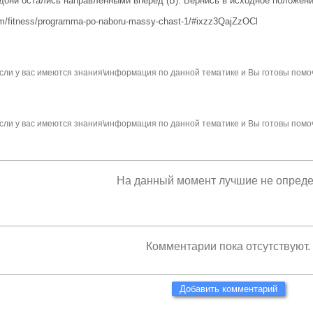
адони остались направленными вперед (Б). Вернись в исходное положени
orm/fitness/programma-po-naboru-massy-chast-1/#ixzz3QajZzOCl
сли у вас имеются знания\информация по данной тематике и Вы готовы помо
сли у вас имеются знания\информация по данной тематике и Вы готовы помо
На данный момент лучшие не опред
Комментарии пока отсутствуют.
Добавить комментарий