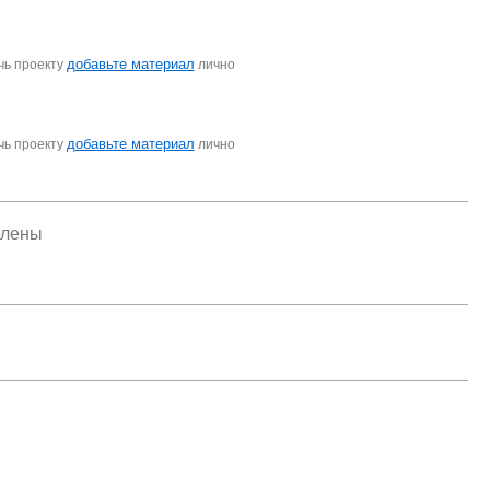
добавьте материал
чь проекту
лично
добавьте материал
чь проекту
лично
елены