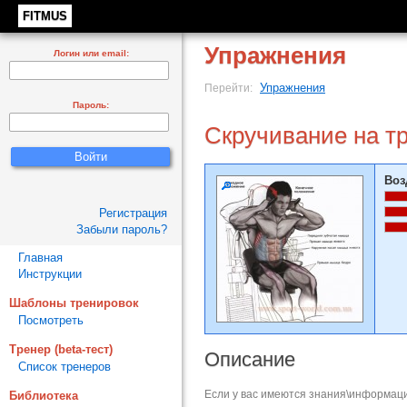
FITMUS
Упражнения
Логин или email:
Упражнения
Перейти:
Пароль:
Скручивание на т
Воз
Регистрация
Забыли пароль?
Главная
Инструкции
Шаблоны тренировок
Посмотреть
Тренер (beta-тест)
Описание
Список тренеров
Если у вас имеются знания\информаци
Библиотека