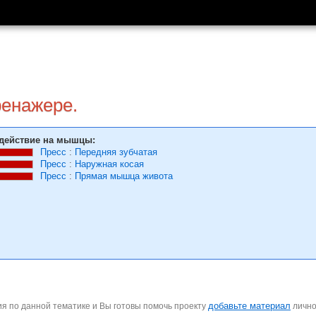
ренажере.
действие на мышцы:
Пресс
:
Передняя зубчатая
Пресс
:
Наружная косая
Пресс
:
Прямая мышца живота
добавьте материал
я по данной тематике и Вы готовы помочь проекту
личн