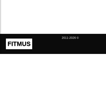
2011-2026 ©
FITMUS
Полезно
Контакты
Пользовательское соглашение
Политика конфиденциальности
Техническая поддержка
Публичная оферта
Предложения и жалобы
support@fitmus.com
Проект
Инструкции