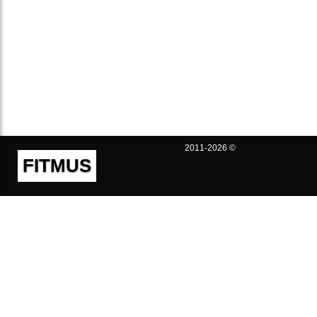
2011-2026 ©
FITMUS
Полезно
Контакты
Пользовательское соглашение
Политика конфиденциальности
Техническая поддержка
Публичная оферта
Предложения и жалобы
support@fitmus.com
Проект