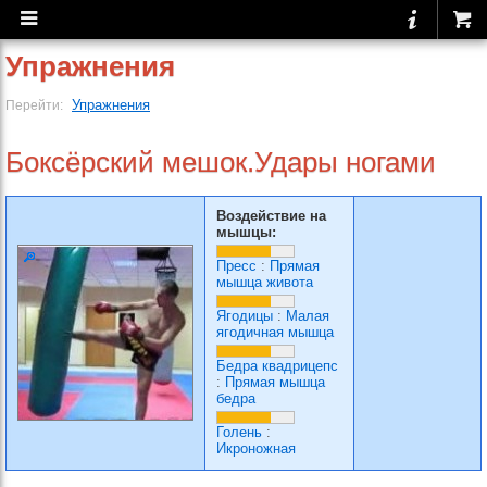
Упражнения
Упражнения
Перейти:
Боксёрский мешок.Удары ногами
Воздействие на
мышцы:
Пресс
:
Прямая
мышца живота
Ягодицы
:
Малая
ягодичная мышца
Бедра квадрицепс
:
Прямая мышца
бедра
Голень
:
Икроножная