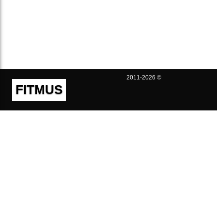
2011-2026 ©
FITMUS
Полезно
Контакты
Пользовательское соглашение
Политика конфиденциальности
Техническая поддержка
Публичная оферта
Предложения и жалобы
support@fitmus.com
Проект
Инструкции