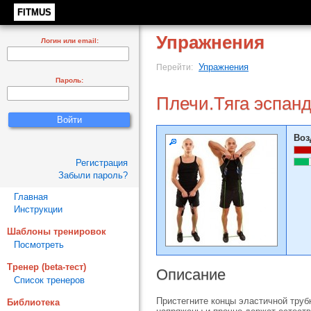
FITMUS
Упражнения
Логин или email:
Упражнения
Перейти:
Пароль:
Плечи.Тяга эспанд
Воз
Регистрация
Забыли пароль?
Главная
Инструкции
Шаблоны тренировок
Посмотреть
Тренер (beta-тест)
Описание
Список тренеров
Пристегните концы эластичной труб
Библиотека