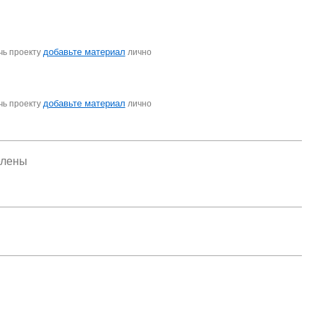
добавьте материал
чь проекту
лично
добавьте материал
чь проекту
лично
елены