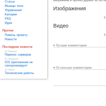
напряжены и прочно держат естеств
Статьи
Мышцы тела
Изображения
Упражнения
Калории
Е
FAQ
Идеи
Видео
Прочее
Помочь проекту
Е
Новости
▾ Лучшие комментарии
Последние новости
02 Января
Перенос серверов
22 Февраля
IOS приложение не
синхронизирует
▾ Остальные комментарии
20 Июня
Технические работы