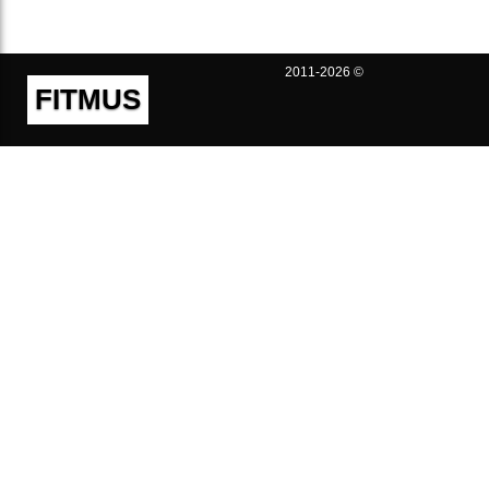
2011-2026 ©
FITMUS
Полезно
Контакты
Пользовательское соглашение
Политика конфиденциальности
Техническая поддержка
Публичная оферта
Предложения и жалобы
support@fitmus.com
Проект
Инструкции
Для разработчиков
FAQ (Вопросы и Ответы)