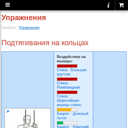
Упражнения
Упражнения
Перейти:
Подтягивания на кольцах
Воздействие на
мышцы:
Спина
:
Большая
круглая
Спина
:
Ромбовидная
Спина
:
Широчайшие
мышцы спины
Бицепс
:
Длинный
пучок
Бицепс
:
Короткий