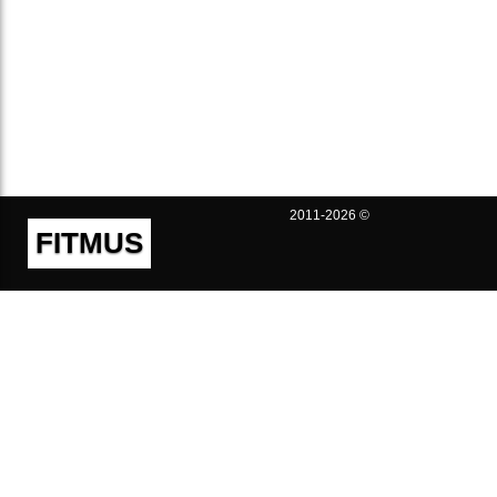
2011-2026 ©
FITMUS
Полезно
Контакты
Пользовательское соглашение
Политика конфиденциальности
Техническая поддержка
Публичная оферта
Предложения и жалобы
support@fitmus.com
Проект