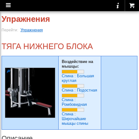
Упражнения
Упражнения
Перейти:
ТЯГА НИЖНЕГО БЛОКА
Воздействие на
мышцы:
Спина
:
Большая
круглая
Спина
:
Подостная
Спина
:
Ромбовидная
Спина
:
Широчайшие
мышцы спины
Описание