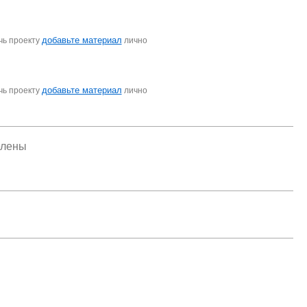
добавьте материал
чь проекту
лично
добавьте материал
чь проекту
лично
елены