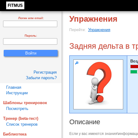
FITMUS
Упражнения
Логин или email:
Упражнения
Перейти:
Пароль:
Задняя дельта в т
Воз
Регистрация
Забыли пароль?
Главная
Инструкции
Шаблоны тренировок
Посмотреть
Тренер (beta-тест)
Описание
Список тренеров
Если у вас имеются знания\информаци
Библиотека