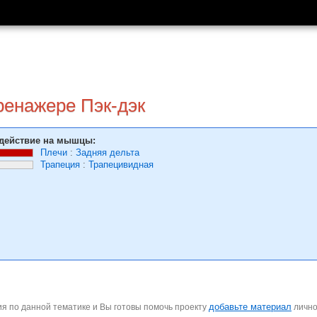
ренажере Пэк-дэк
действие на мышцы:
Плечи
:
Задняя дельта
Трапеция
:
Трапецивидная
добавьте материал
я по данной тематике и Вы готовы помочь проекту
личн