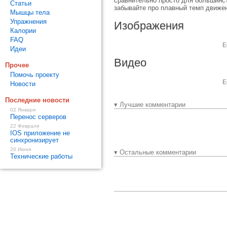
сравнительно просто для большинст
Статьи
забывайте про плавный темп движе
Мышцы тела
Упражнения
Изображения
Калории
FAQ
Е
Идеи
Видео
Прочее
Помочь проекту
Е
Новости
Последние новости
▾ Лучшие комментарии
02 Января
Перенос серверов
22 Февраля
IOS приложение не
синхронизирует
20 Июня
▾ Остальные комментарии
Технические работы