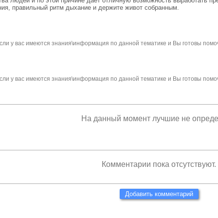
ва людей и по этой причине даёт отличную возможность выработать пре
ния, правильный ритм дыхание и держите живот собранным.
сли у вас имеются знания\информация по данной тематике и Вы готовы помо
сли у вас имеются знания\информация по данной тематике и Вы готовы помо
На данный момент лучшие не опред
Комментарии пока отсутствуют.
Добавить комментарий