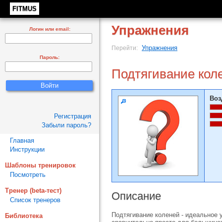
FITMUS
Упражнения
Логин или email:
Упражнения
Перейти:
Пароль:
Подтягивание коле
Воз
Регистрация
Забыли пароль?
Главная
Инструкции
Шаблоны тренировок
Посмотреть
Тренер (beta-тест)
Описание
Список тренеров
Подтягивание коленей - идеальное 
Библиотека