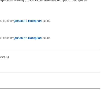
красную технику для всех упражнений на пресс. Никогда не
добавьте материал
чь проекту
лично
добавьте материал
чь проекту
лично
елены