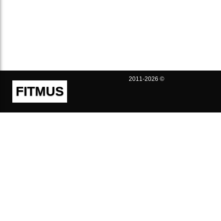
2011-2026 ©
FITMUS
Полезно
Контакты
Пользовательское соглашение
Политика конфиденциальности
Техническая поддержка
Публичная оферта
Предложения и жалобы
support@fitmus.com
Проект
Инструкции