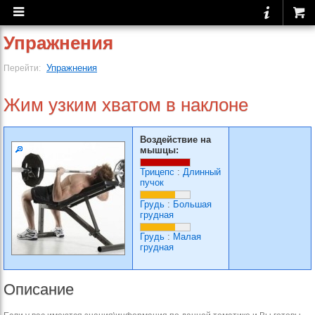
Упражнения
Упражнения
Перейти:
Жим узким хватом в наклоне
Воздействие на
мышцы:
Трицепс
:
Длинный
пучок
Грудь
:
Большая
грудная
Грудь
:
Малая
грудная
Описание