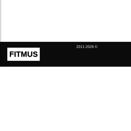
2011-2026 ©
FITMUS
Полезно
Контакты
Пользовательское соглашение
Политика конфиденциальности
Техническая поддержка
Публичная оферта
Предложения и жалобы
support@fitmus.com
Проект
Инструкции