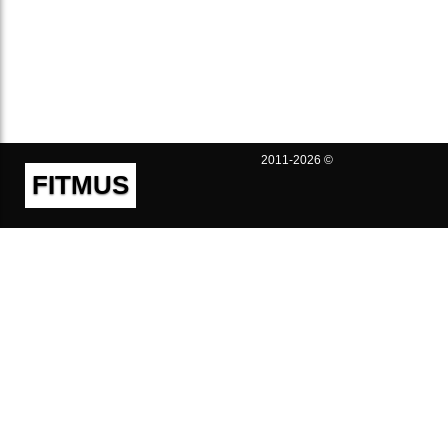
2011-2026 ©
FITMUS
Полезно
Контакты
Пользовательское соглашение
Политика конфиденциальности
Техническая поддержка
Публичная оферта
Предложения и жалобы
support@fitmus.com
Проект
Инструкции