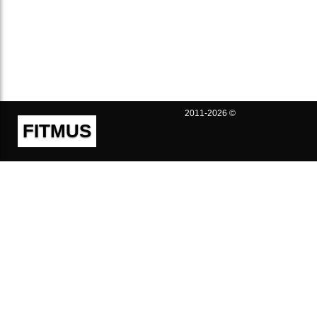
2011-2026 ©
FITMUS
Полезно
Контакты
Пользовательское соглашение
Политика конфиденциальности
Техническая поддержка
Публичная оферта
Предложения и жалобы
support@fitmus.com
Проект
Инструкции