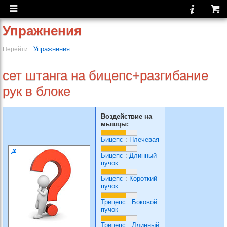
Упражнения
Упражнения
Перейти:
сет штанга на бицепс+разгибание
рук в блоке
Воздействие на
мышцы:
Бицепс
:
Плечевая
Бицепс
:
Длинный
пучок
Бицепс
:
Короткий
пучок
Трицепс
:
Боковой
пучок
Трицепс
:
Длинный