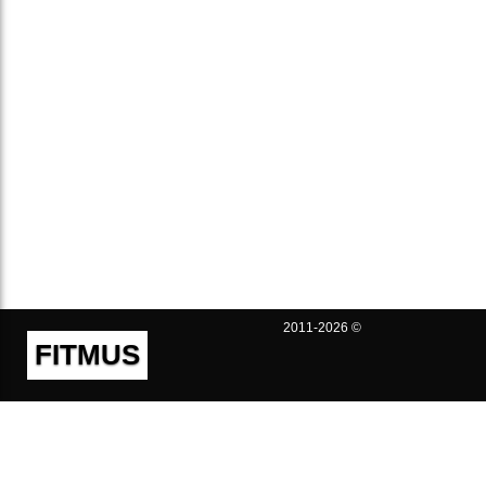
2011-2026 ©
FITMUS
Полезно
Контакты
Пользовательское соглашение
Политика конфиденциальности
Техническая поддержка