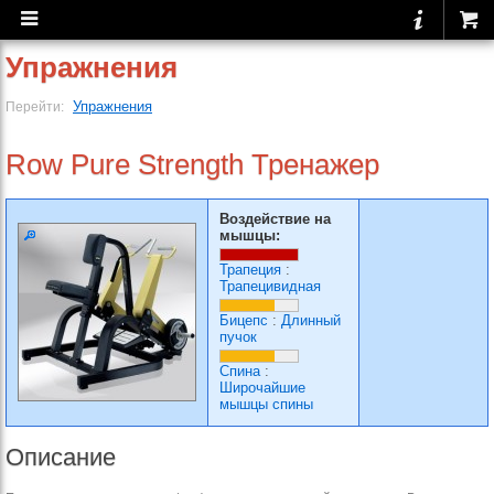
Упражнения
Упражнения
Перейти:
Row Pure Strength Тренажер
Воздействие на
мышцы:
Трапеция
:
Трапецивидная
Бицепс
:
Длинный
пучок
Спина
:
Широчайшие
мышцы спины
Описание