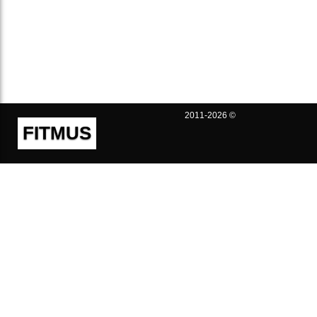
2011-2026 ©
FITMUS
Полезно
Контакты
Пользовательское соглашение
Политика конфиденциальности
Техническая поддержка
Публичная оферта
Предложения и жалобы
support@fitmus.com
Проект
Инструкции