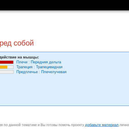
ред собой
действие на мышцы:
Плечи
:
Передняя дельта
Трапеция
:
Трапецивидная
Предплечье
:
Плечелучевая
добавьте материал
я по данной тематике и Вы готовы помочь проекту
личн