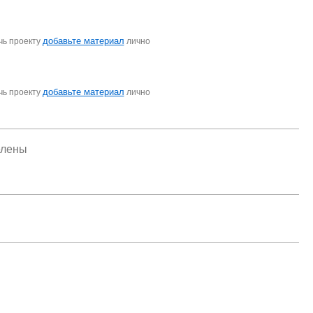
добавьте материал
чь проекту
лично
добавьте материал
чь проекту
лично
елены