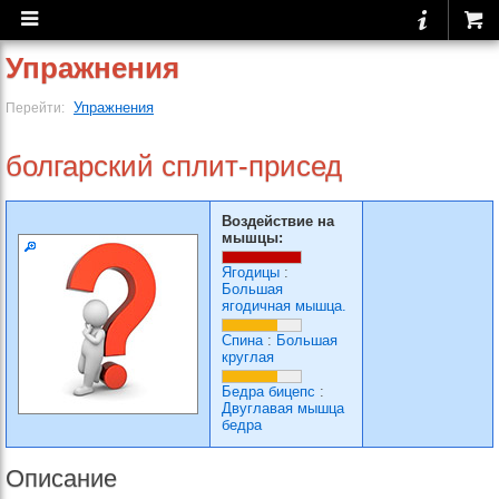
Упражнения
Упражнения
Перейти:
болгарский сплит-присед
Воздействие на
мышцы:
Ягодицы
:
Большая
ягодичная мышца.
Спина
:
Большая
круглая
Бедра бицепс
:
Двуглавая мышца
бедра
Описание