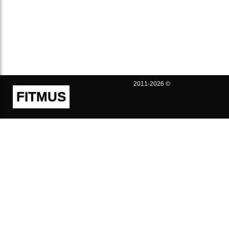
2011-2026 ©
FITMUS
Полезно
Контакты
Пользовательское соглашение
Политика конфиденциальности
Техническая поддержка
Публичная оферта
Предложения и жалобы
support@fitmus.com
Проект
Инструкции