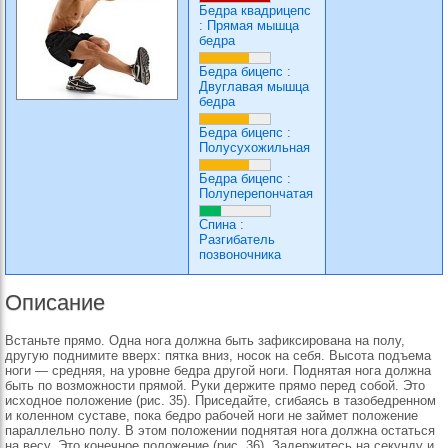
Бедра квадрицепс
:
Прямая мышца
бедра
Бедра бицепс
:
Двуглавая мышца
бедра
Бедра бицепс
:
Полусухожильная
Бедра бицепс
:
Полуперепончатая
Спина
:
Разгибатель
позвоночника
Описание
Встаньте прямо. Одна нога должна быть зафиксирована на полу,
другую поднимите вверх: пятка вниз, носок на себя. Высота подъема
ноги — средняя, на уровне бедра другой ноги. Поднятая нога должна
быть по возможности прямой. Руки держите прямо перед собой. Это
исходное положение (рис. 35). Приседайте, сгибаясь в тазобедренном
и коленном суставе, пока бедро рабочей ноги не займет положение
параллельно полу. В этом положении поднятая нога должна остаться
на весу. Это конечное положение (рис. 36). Задержитесь на секунду и,