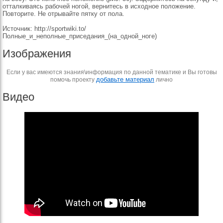
отталкиваясь рабочей ногой, вернитесь в исходное положение.
Повторите. Не отрывайте пятку от пола.
Источник: http://sportwiki.to/
Полные_и_неполные_приседания_(на_одной_ноге)
Изображения
Если у вас имеются знания\информация по данной тематике и Вы готовы
добавьте материал
помочь проекту
лично
Видео