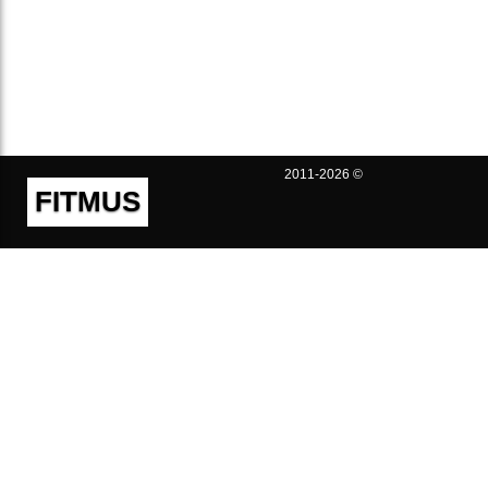
2011-2026 ©
FITMUS
Полезно
Контакты
Пользовательское соглашение
Политика конфиденциальности
Техническая поддержка
Публичная оферта
Предложения и жалобы
support@fitmus.com
Проект
Инструкции