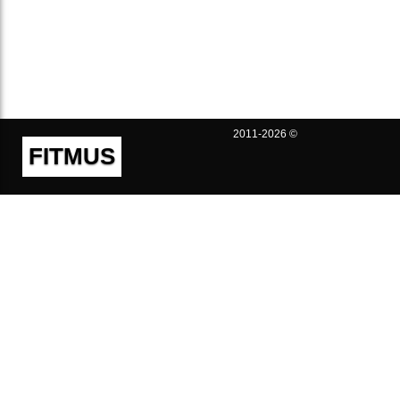
2011-2026 ©
FITMUS
Полезно
Контакты
Пользовательское соглашение
Политика конфиденциальности
Техническая поддержка
Публичная оферта
Предложения и жалобы
support@fitmus.com
Проект
Инструкции
Для разработчиков