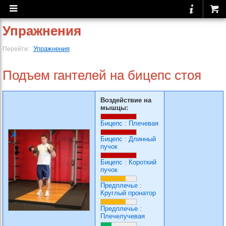
Упражнения
Упражнения
Перейти:
Подъем гантелей на бицепс стоя
Воздействие на
мышцы:
Бицепс
:
Плечевая
Бицепс
:
Длинный
пучок
Бицепс
:
Короткий
пучок
Предплечье
:
Круглый пронатор
Предплечье
:
Плечелучевая