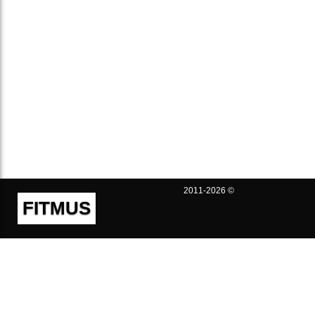
2011-2026 ©
FITMUS
Полезно
Контакты
Пользовательское соглашение
Политика конфиденциальности
Техническая поддержка
Публичная оферта
Предложения и жалобы
support@fitmus.com