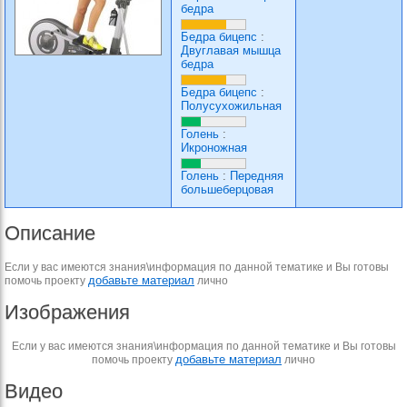
бедра
Бедра бицепс
:
Двуглавая мышца
бедра
Бедра бицепс
:
Полусухожильная
Голень
:
Икроножная
Голень
:
Передняя
большеберцовая
Описание
Если у вас имеются знания\информация по данной тематике и Вы готовы
добавьте материал
помочь проекту
лично
Изображения
Если у вас имеются знания\информация по данной тематике и Вы готовы
добавьте материал
помочь проекту
лично
Видео