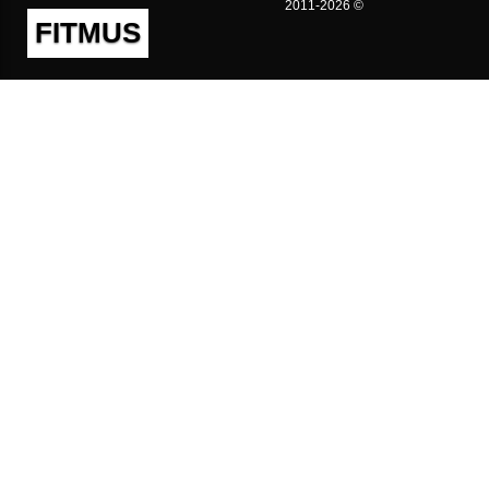
2011-2026 ©
FITMUS
Полезно
Контакты
Пользовательское соглашение
Политика конфиденциальности
Техническая поддержка
Публичная оферта
Предложения и жалобы
support@fitmus.com
Проект
Инструкции
Для разработчиков
FAQ (Вопросы и Ответы)