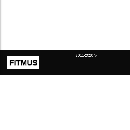
2011-2026 ©
FITMUS
Полезно
Контакты
Пользовательское соглашение
Политика конфиденциальности
Техническая поддержка
Публичная оферта
Предложения и жалобы
support@fitmus.com
Проект