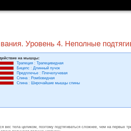
ивания. Уровень 4. Неполные подтяг
действие на мышцы:
Трапеция
:
Трапецивидная
Бицепс
:
Длинный пучок
Предплечье
:
Плечелучевая
Спина
:
Ромбовидная
Спина
:
Широчайшие мышцы спины
я вес тела целиком, поэтому подтягиваться сложнее, чем на первых тр