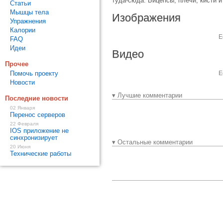
туда-сюда. Бицепсы, плечи, кисти и
Статьи
Мышцы тела
Изображения
Упражнения
Калории
Е
FAQ
Идеи
Видео
Прочее
Помочь проекту
Е
Новости
▾ Лучшие комментарии
Последние новости
02 Января
Перенос серверов
22 Февраля
IOS приложение не
синхронизирует
▾ Остальные комментарии
20 Июня
Технические работы