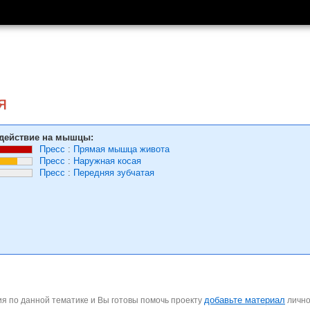
я
действие на мышцы:
Пресс
:
Прямая мышца живота
Пресс
:
Наружная косая
Пресс
:
Передняя зубчатая
добавьте материал
я по данной тематике и Вы готовы помочь проекту
личн