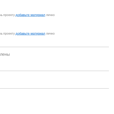
добавьте материал
чь проекту
лично
добавьте материал
чь проекту
лично
елены