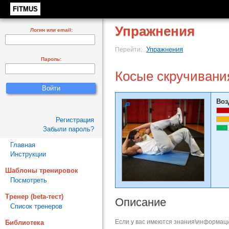
FITMUS
Упражнения
Логин или email:
Упражнения
Перейти:
Пароль:
Косые скручивани
Воз
Регистрация
Забыли пароль?
Главная
Инструкции
Шаблоны тренировок
Посмотреть
Тренер (beta-тест)
Описание
Список тренеров
Если у вас имеются знания\информаци
Библиотека