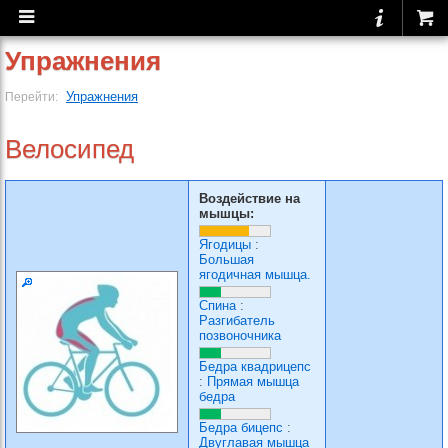
Упражнения
Упражнения
Перейти:
Велосипед
Воздействие на
мышцы:
Ягодицы
:
Большая
ягодичная мышца.
Спина
:
Разгибатель
позвоночника
Бедра квадрицепс
:
Прямая мышца
бедра
Бедра бицепс
:
Двуглавая мышца