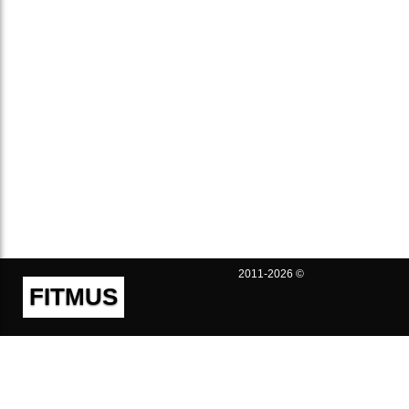
2011-2026 ©
FITMUS
Полезно
Контакты
Пользовательское соглашение
Политика конфиденциальности
Техническая поддержка
Публичная оферта