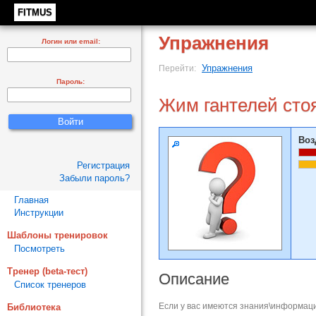
FITMUS
Упражнения
Логин или email:
Упражнения
Перейти:
Пароль:
Жим гантелей сто
Воз
Регистрация
Забыли пароль?
Главная
Инструкции
Шаблоны тренировок
Посмотреть
Тренер (beta-тест)
Описание
Список тренеров
Если у вас имеются знания\информаци
Библиотека