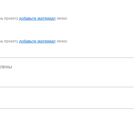
добавьте материал
чь проекту
лично
добавьте материал
чь проекту
лично
елены