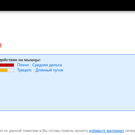
я
действие на мышцы:
Плечи
:
Средняя дельта
Трицепс
:
Длинный пучок
добавьте материал
я по данной тематике и Вы готовы помочь проекту
личн