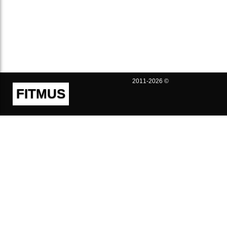
2011-2026 ©
FITMUS
Полезно
Контакты
Пользовательское соглашение
Политика конфиденциальности
Техническая поддержка
Публичная оферта
Предложения и жалобы
support@fitmus.com
Проект
Инструкции