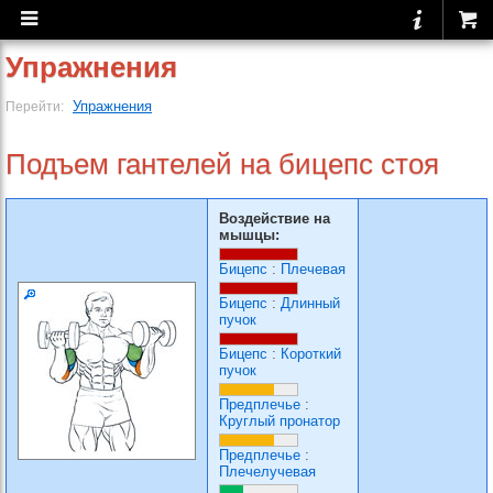
Упражнения
Упражнения
Перейти:
Подъем гантелей на бицепс стоя
Воздействие на
мышцы:
Бицепс
:
Плечевая
Бицепс
:
Длинный
пучок
Бицепс
:
Короткий
пучок
Предплечье
:
Круглый пронатор
Предплечье
:
Плечелучевая