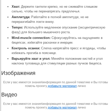
Хват:
Держите гантели крепко, но не сжимайте слишком
сильно, чтобы не перенапрягать предплечья.
Амплитуда:
Работайте в полной амплитуде, но не
переразгибайте локти внизу.
Tempo:
Используйте медленное опускание (эксцентрическую
фазу) для большего мышечного роста.
Mind-muscle connection:
Сфокусируйтесь на ощущениях в
бицепсах, избегайте раскачки и инерции.
Контроль осанки:
Слегка напрягайте пресс и ягодицы, чтобы
избежать прогиба в пояснице.
Варьируйте хват и угол:
Меняйте положение кистей и угол
наклона туловища для стимуляции разных пучков бицепса.
Изображения
Если у вас имеются знания\информация по данной тематике и Вы готовы
добавьте материал
помочь проекту
лично
Видео
Если у вас имеются знания\информация по данной тематике и Вы готовы
добавьте материал
помочь проекту
лично