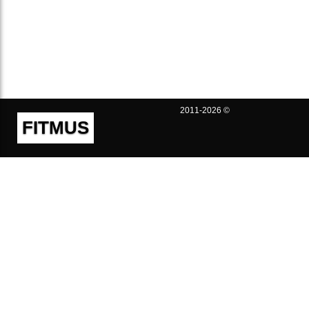
2011-2026 ©
FITMUS
Полезно
Контакты
Пользовательское соглашение
Политика конфиденциальности
Техническая поддержка
Публичная оферта
Предложения и жалобы
support@fitmus.com
Проект
Инструкции