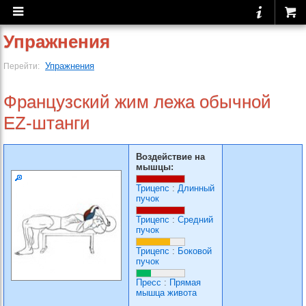
Упражнения
Упражнения
Перейти:
Французский жим лежа обычной
EZ-штанги
Воздействие на
мышцы:
Трицепс
:
Длинный
пучок
Трицепс
:
Средний
пучок
Трицепс
:
Боковой
пучок
Пресс
:
Прямая
мышца живота