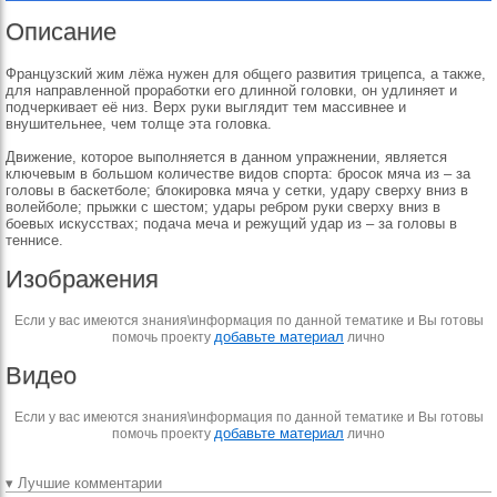
Описание
Французский жим лёжа нужен для общего развития трицепса, а также,
для направленной проработки его длинной головки, он удлиняет и
подчеркивает её низ. Верх руки выглядит тем массивнее и
внушительнее, чем толще эта головка.
Движение, которое выполняется в данном упражнении, является
ключевым в большом количестве видов спорта: бросок мяча из – за
головы в баскетболе; блокировка мяча у сетки, удару сверху вниз в
волейболе; прыжки с шестом; удары ребром руки сверху вниз в
боевых искусствах; подача меча и режущий удар из – за головы в
теннисе.
Изображения
Если у вас имеются знания\информация по данной тематике и Вы готовы
добавьте материал
помочь проекту
лично
Видео
Если у вас имеются знания\информация по данной тематике и Вы готовы
добавьте материал
помочь проекту
лично
▾ Лучшие комментарии