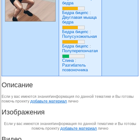
бедра
Бедра бицепс
:
Двуглавая мышца
бедра
Бедра бицепс
:
Полусухожильная
Бедра бицепс
:
Полуперепончатая
Спина
:
Разгибатель
позвоночника
Описание
Если у вас имеются знания\информация по данной тематике и Вы готовы
добавьте материал
помочь проекту
лично
Изображения
Если у вас имеются знания\информация по данной тематике и Вы готовы
добавьте материал
помочь проекту
лично
Видео