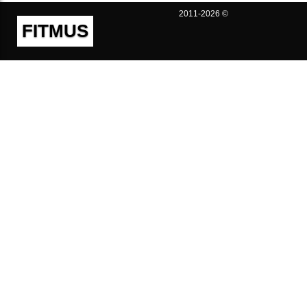
2011-2026 ©
FITMUS
Полезно
Контакты
Пользовательское соглашение
Политика конфиденциальности
Техническая поддержка
Публичная оферта
Предложения и жалобы
support@fitmus.com
Проект
Инструкции
Для разработчиков
FAQ (Вопросы и Ответы)