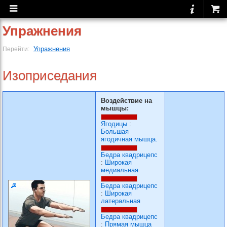
Упражнения
Упражнения
Перейти:
Изоприседания
Воздействие на
мышцы:
Ягодицы
:
Большая
ягодичная мышца.
Бедра квадрицепс
:
Широкая
медиальная
Бедра квадрицепс
:
Широкая
латеральная
Бедра квадрицепс
:
Прямая мышца