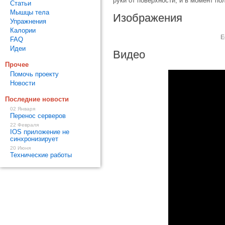
руки от поверхности, и в момент по
Статьи
Мышцы тела
Изображения
Упражнения
Калории
Е
FAQ
Идеи
Видео
Прочее
Помочь проекту
Новости
Последние новости
02 Января
Перенос серверов
22 Февраля
IOS приложение не
синхронизирует
20 Июня
Технические работы