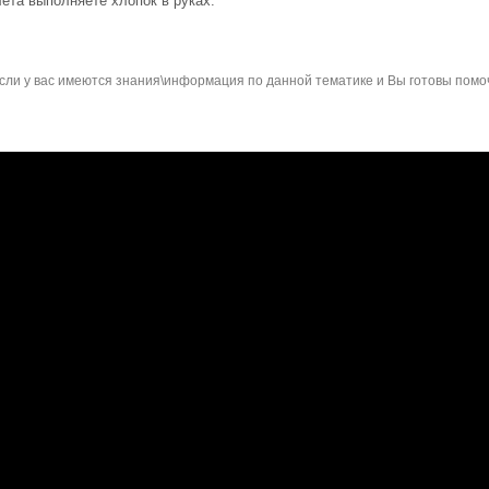
лета выполняете хлопок в руках.
сли у вас имеются знания\информация по данной тематике и Вы готовы помо