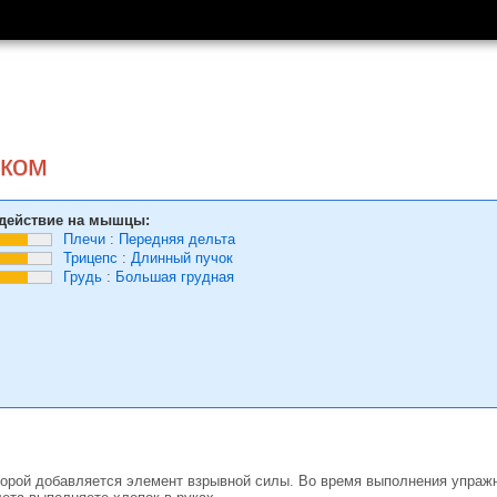
пком
действие на мышцы:
Плечи
:
Передняя дельта
Трицепс
:
Длинный пучок
Грудь
:
Большая грудная
орой добавляется элемент взрывной силы. Во время выполнения упражн