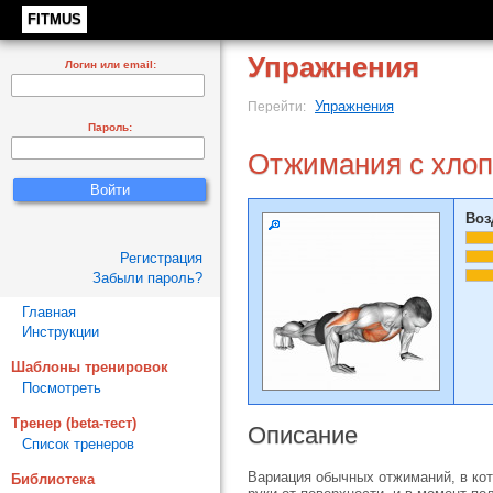
FITMUS
Упражнения
Логин или email:
Упражнения
Перейти:
Пароль:
Отжимания с хло
Воз
Регистрация
Забыли пароль?
Главная
Инструкции
Шаблоны тренировок
Посмотреть
Тренер (beta-тест)
Описание
Список тренеров
Вариация обычных отжиманий, в кот
Библиотека